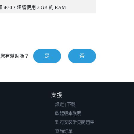
和
iPad
，建議使用 3 GB 的 RAM
是
否
對您有幫助嗎？
支援
設定 | 下載
軟體版本說明
到府安裝常見問題集
查詢訂單