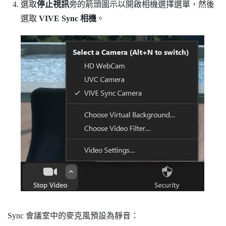
選取
停止視訊
旁的箭頭圖示以開啟相機選擇選單，然後
選取
VIVE Sync 相機
。
Sync
會議室中的麥克風預設為靜音：