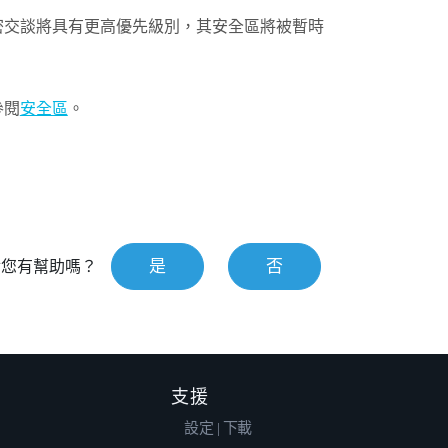
密交談
將具有更高優先級別，其安全區將被暫時
參閱
安全區
。
是
否
對您有幫助嗎？
支援
設定 | 下載