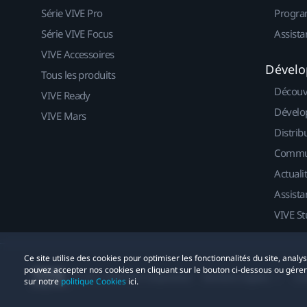
Série VIVE Pro
Progra
Série VIVE Focus
Assista
VIVE Accessoires
Dévelo
Tous les produits
Découv
VIVE Ready
Dévelo
VIVE Mars
Distrib
Commu
Actuali
Assista
VIVE St
Ce site utilise des cookies pour optimiser les fonctionnalités du site, anal
pouvez accepter nos cookies en cliquant sur le bouton ci-dessous ou gére
© 2011-2026 HTC Corporation
Mentions Légales
Co
sur notre
politique Cookies
ici.