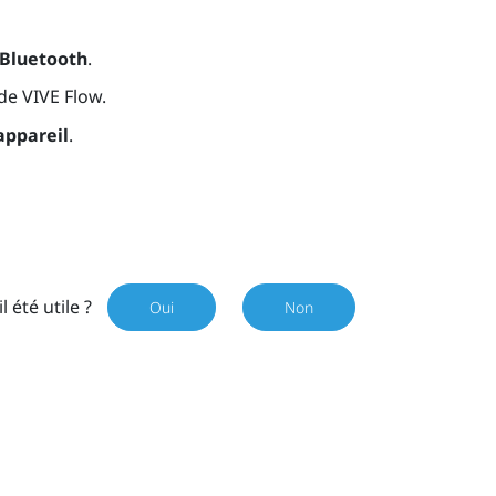
Bluetooth
.
 de
VIVE Flow
.
’appareil
.
il été utile ?
Oui
Non