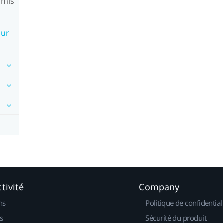
t mis
sur
tivité
Company
ns
Politique de confidential
s
Sécurité du produit