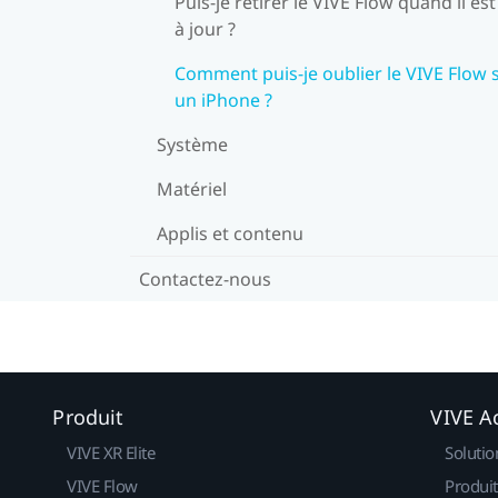
Puis-je retirer le VIVE Flow quand il es
à jour ?
Comment puis-je oublier le VIVE Flow 
un iPhone ?
Système
Matériel
Applis et contenu
Contactez-nous
Produit
VIVE Ac
VIVE XR Elite
Solutio
VIVE Flow
Produit