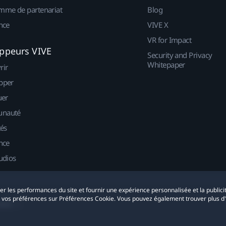
mme de partenariat
Blog
nce
VIVE X
VR for Impact
ppeurs VIVE
Security and Privacy
Whitepaper
rir
pper
uer
nauté
tés
nce
udios
yser les performances du site et fournir une expérience personnalisée et la publici
r vos préférences sur Préférences Cookie. Vous pouvez également trouver plus d
okies