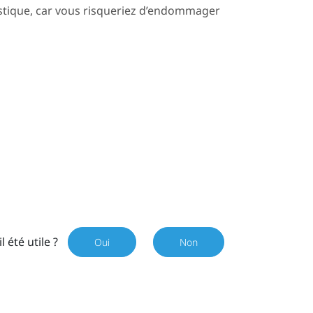
astique, car vous risqueriez d’endommager
il été utile ?
Oui
Non