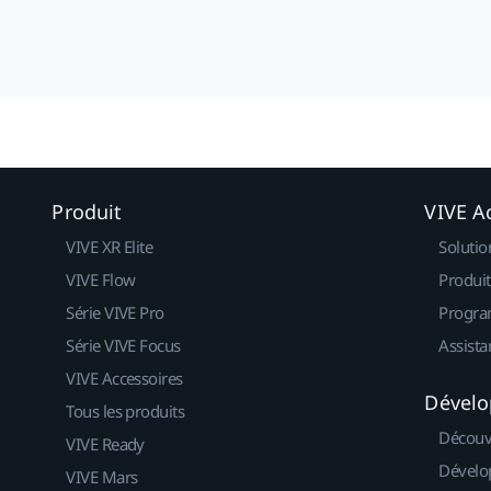
Produit
VIVE Ac
VIVE XR Elite
Solutio
VIVE Flow
Produit
Série VIVE Pro
Progra
Série VIVE Focus
Assista
VIVE Accessoires
Dévelo
Tous les produits
Découv
VIVE Ready
Dévelo
VIVE Mars