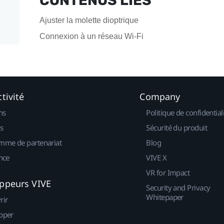
CONTENUS LIÉS
Ajuster la molette dioptrique
Connexion à un réseau Wi‍-Fi
tivité
Company
ns
Politique de confidential
s
Sécurité du produit
mme de partenariat
Blog
nce
VIVE X
VR for Impact
ppeurs VIVE
Security and Privacy
Whitepaper
rir
pper