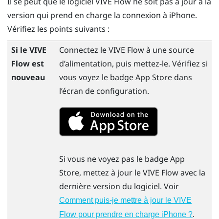
Il se peut que le logiciel
VIVE Flow
ne soit pas à jour à la
version qui prend en charge la connexion à
iPhone
.
Vérifiez les points suivants :
Si le
VIVE
Connectez le
VIVE Flow
à une source
Flow
est
d’alimentation, puis mettez-le. Vérifiez si
nouveau
vous voyez le badge
App Store
dans
l’écran de configuration.
Si vous ne voyez pas le badge
App
Store
, mettez à jour le
VIVE Flow
avec la
dernière version du logiciel. Voir
Comment puis-je mettre à jour le VIVE
.
Flow pour prendre en charge iPhone ?