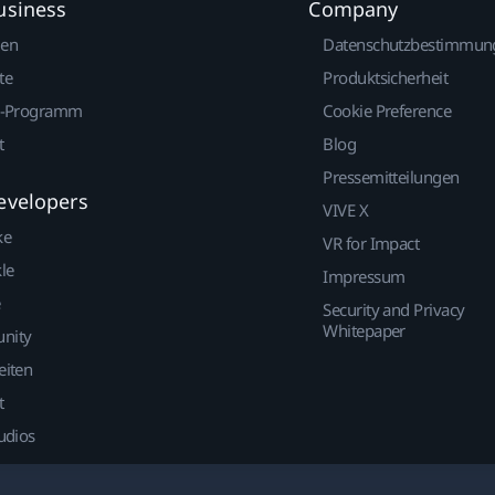
usiness
Company
gen
Datenschutzbestimmun
te
Produktsicherheit
r-Programm
Cookie Preference
t
Blog
Pressemitteilungen
evelopers
VIVE X
ke
VR for Impact
le
Impressum
Security and Privacy
Whitepaper
nity
eiten
t
udios