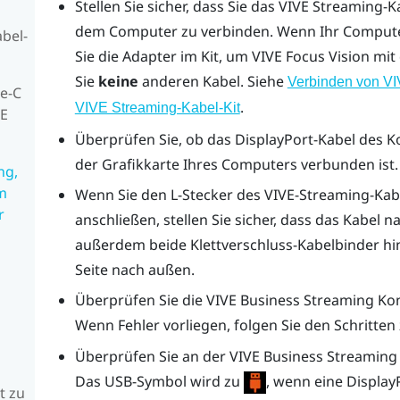
Stellen Sie sicher, dass Sie das
VIVE Streaming-Ka
dem Computer zu verbinden. Wenn Ihr Comput
bel-
Sie die Adapter im Kit, um
VIVE Focus Vision
mit
Sie
keine
anderen Kabel. Siehe
Verbinden von VI
e-C
.
VIVE Streaming-Kabel-Kit
VE
Überprüfen Sie, ob das
DisplayPort
-Kabel des K
der Grafikkarte Ihres Computers verbunden ist.
ng,
em
Wenn Sie den L-Stecker des VIVE-Streaming-Kab
r
anschließen, stellen Sie sicher, dass das Kabel n
außerdem beide Klettverschluss-Kabelbinder hi
Seite nach außen.
Überprüfen Sie die
VIVE Business Streaming Ko
Wenn Fehler vorliegen, folgen Sie den Schritte
Überprüfen Sie an der
VIVE Business Streaming
Das USB-Symbol wird zu
, wenn eine
Display
t zu