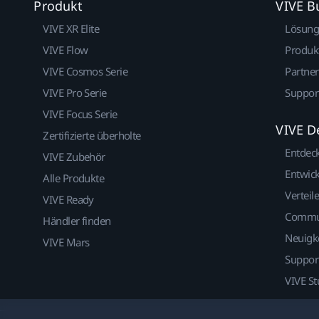
Produkt
VIVE B
VIVE XR Elite
Lösun
VIVE Flow
Produk
VIVE Cosmos Serie
Partne
VIVE Pro Serie
Suppor
VIVE Focus Serie
VIVE D
Zertifizierte überholte
Entdec
VIVE Zubehör
Entwick
Alle Produkte
Verteile
VIVE Ready
Commu
Händler finden
Neuigk
VIVE Mars
Suppor
VIVE St