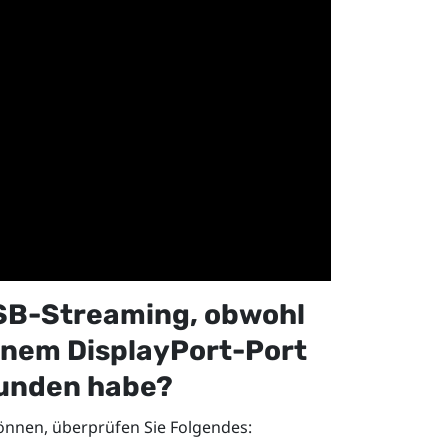
USB-Streaming, obwohl
inem
DisplayPort
-Port
unden habe?
önnen, überprüfen Sie Folgendes: