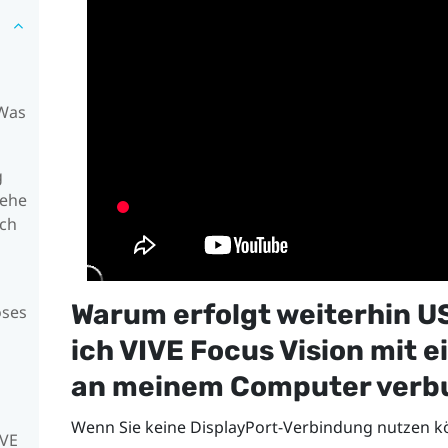
 Was
g
sehe
ich
Warum erfolgt weiterhin 
oses
ich
VIVE Focus Vision
mit e
an meinem Computer verb
Wenn Sie keine
DisplayPort
-Verbindung nutzen k
IVE