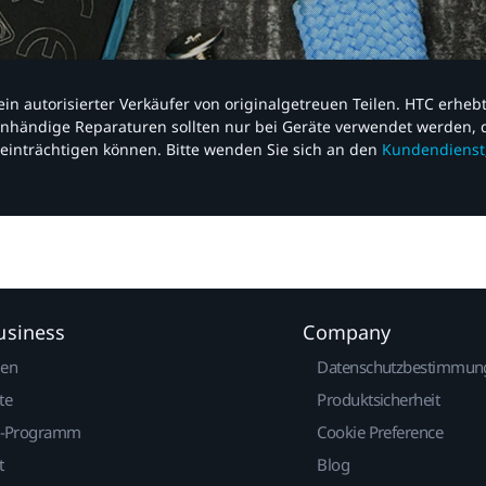
nd ein autorisierter Verkäufer von originalgetreuen Teilen. HTC erhe
nhändige Reparaturen sollten nur bei Geräte verwendet werden, d
einträchtigen können. Bitte wenden Sie sich an den
Kundendienst
usiness
Company
gen
Datenschutzbestimmun
te
Produktsicherheit
r-Programm
Cookie Preference
t
Blog