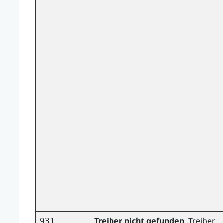
Treiber nicht gefunden
. Treiber
931