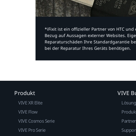
*iFixit ist ein offizieller Partner von HTC u
Bezug auf Aussagen externer Websites. Eige
Reparaturschäden Ihre Standardgarantie be
bei der Reparatur Ihres Geräts benötigen.​
Produkt
VIVE B
VIVE XR Elite
Lösun
VIVE Flow
Produk
VIVE Cosmos Serie
Partne
VIVE Pro Serie
Suppor