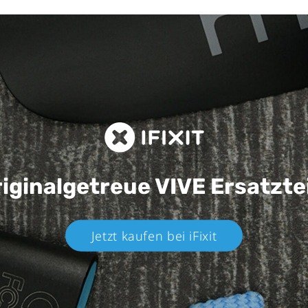
iginalgetreue VIVE
Ersatzte
Jetzt kaufen bei iFixit​