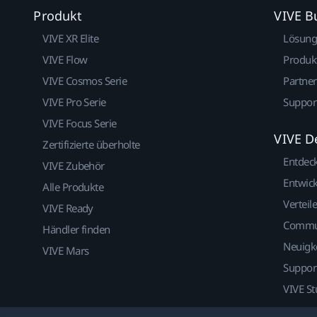
Produkt
VIVE B
VIVE XR Elite
Lösun
VIVE Flow
Produk
VIVE Cosmos Serie
Partne
VIVE Pro Serie
Suppor
VIVE Focus Serie
VIVE D
Zertifizierte überholte
Entdec
VIVE Zubehör
Entwick
Alle Produkte
Verteile
VIVE Ready
Commu
Händler finden
Neuigk
VIVE Mars
Suppor
VIVE St