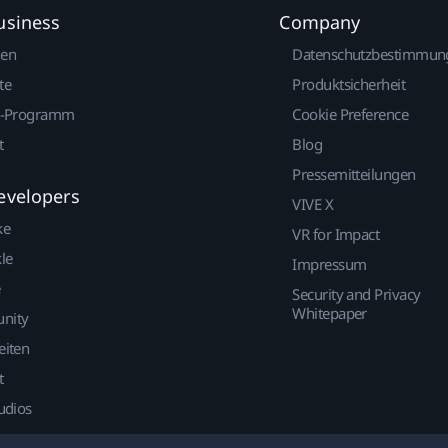
usiness
Company
gen
Datenschutzbestimmun
te
Produktsicherheit
r-Programm
Cookie Preference
t
Blog
Pressemitteilungen
evelopers
VIVE X
ke
VR for Impact
le
Impressum
Security and Privacy
Whitepaper
nity
eiten
t
udios