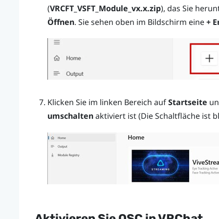
(
VRCFT_VSFT_Module_vx.x.zip
), das Sie heru
Öffnen
. Sie sehen oben im Bildschirm eine
+ E
Klicken Sie im linken Bereich auf
Startseite
und
umschalten
aktiviert ist (Die Schaltfläche ist b
Aktivieren Sie OSC in
VRChat
.