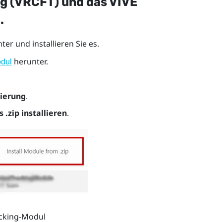
ng (VRCFT) und das VIVE
.
er und installieren Sie es.
herunter.
dul
ierung
.
 .zip installieren
.
acking-Modul