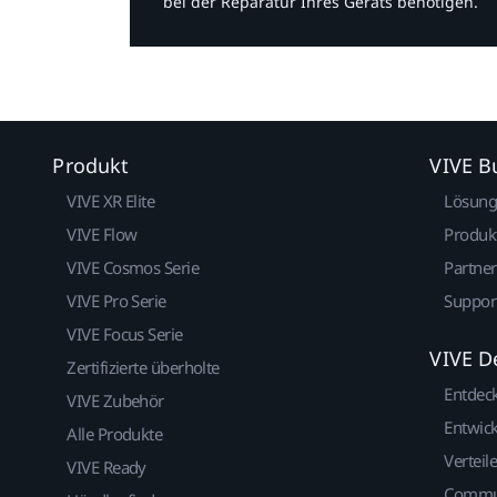
bei der Reparatur Ihres Geräts benötigen.​
Produkt
VIVE B
VIVE XR Elite
Lösun
VIVE Flow
Produk
VIVE Cosmos Serie
Partne
VIVE Pro Serie
Suppor
VIVE Focus Serie
VIVE D
Zertifizierte überholte
Entdec
VIVE Zubehör
Entwick
Alle Produkte
Verteile
VIVE Ready
Commu