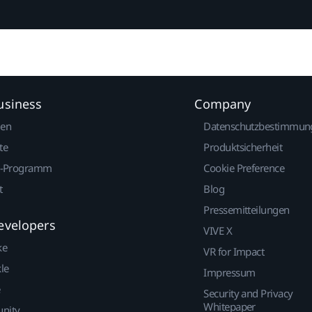
usiness
Company
gen
Datenschutzbestimmun
te
Produktsicherheit
r-Programm
Cookie Preference
t
Blog
Pressemitteilungen
evelopers
VIVE X
ke
VR for Impact
le
Impressum
Security and Privacy
Whitepaper
nity