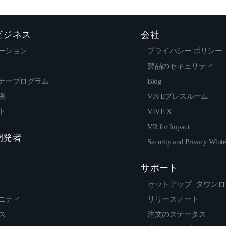
 ビジネス
会社
ーション
プライバシー ポリシー
製品のセキュリティ
ナープログラム
Blog
例
VIVEプレスルーム
ト
VIVE X
VR for Impact
 開発者
Security and Privacy Whit
サポート
セットアップ | ダウン
ニティ
リリースノート
ス
注文のステータス