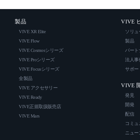
製品
VIVE
VIVE XR Elite
ソリュ
VIVE Flow
製品
VIVE Cosmosシリーズ
パート
VIVE Proシリーズ
法人事
VIVE Focusシリーズ
サポー
全製品
VIVE
VIVE アクセサリー
発見
VIVE Ready
開発
VIVE正規取扱販売店
配信
VIVE Mars
コミュ
ニュー