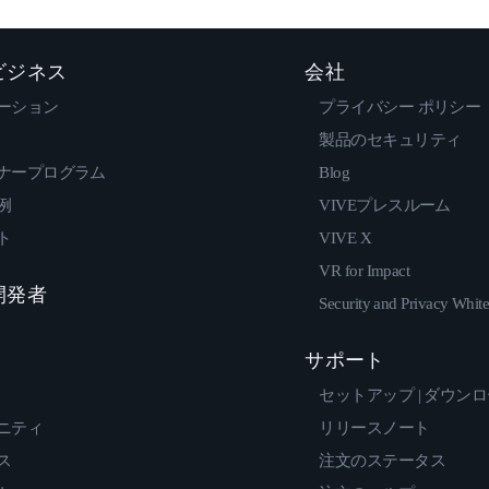
 ビジネス
会社
ーション
プライバシー ポリシー
製品のセキュリティ
ナープログラム
Blog
例
VIVEプレスルーム
ト
VIVE X
VR for Impact
 開発者
Security and Privacy Whit
サポート
セットアップ | ダウン
ニティ
リリースノート
ス
注文のステータス