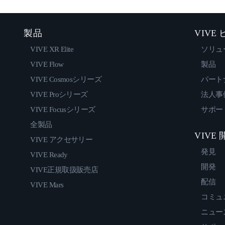
製品
VIVE
VIVE XR Elite
ソリュ
VIVE Flow
製品
VIVE Cosmosシリーズ
パート
VIVE Proシリーズ
法人事
VIVE Focusシリーズ
サポー
全製品
VIVE
VIVE アクセサリー
発見
VIVE Ready
開発
VIVE正規取扱販売店
配信
VIVE Mars
コミュ
ニュー