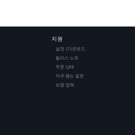
지원
설정 |다운로드
릴리스 노트
주문 상태
자주 묻는 질문
보증 정책