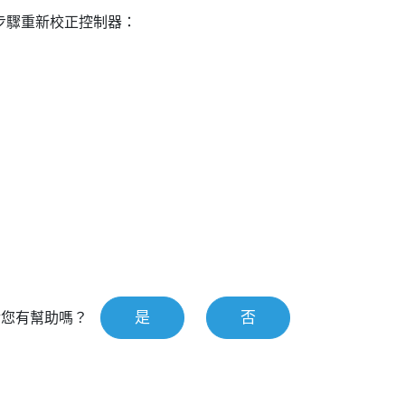
步驟重新校正控制器：
。
是
否
對您有幫助嗎？