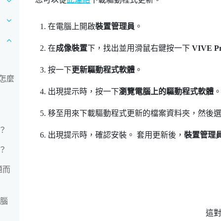
在電腦上開啟
裝置管理員
。
在
成像裝置
下，找出並用滑鼠右鍵按一下
VIVE 
按一下
更新驅動程式軟體
。
怎麼
出現提示時，按一下
瀏覽電腦上的驅動程式軟體
移至用來下載驅動程式更新的檔案資料夾，然後
？
出現提示時，確認安裝。
套用更新後，
裝置管理
？
題而
電腦
這