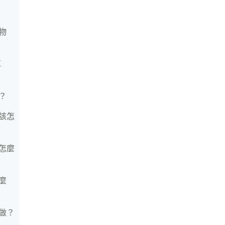
物
耳
？
該怎
怎麼
麼
做？