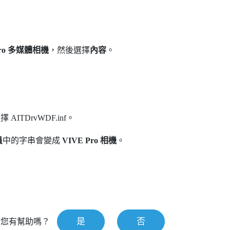
Pro 多媒體相機
，然後選擇
內容
。
。
選擇
AITDrvWDF.inf
。
員
中的字串會變成
VIVE Pro 相機
。
是
否
對您有幫助嗎？