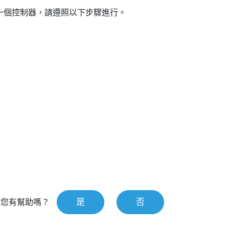
一個控制器，請遵照以下步驟進行。
。
是
否
對您有幫助嗎？