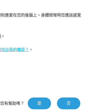
帶則應套在您的後腦上。身體微彎時您應該感覺
糊。
何找出我的瞳距？
。
。
是
否
對您有幫助嗎？