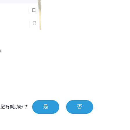
。
是
否
對您有幫助嗎？