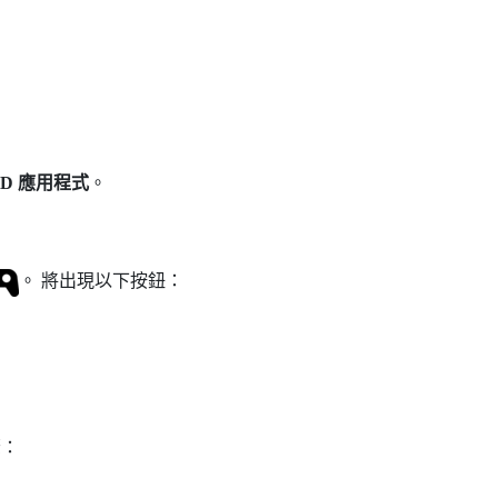
2D 應用程式
。
。
將出現以下按鈕：
驟：