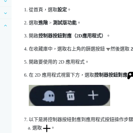
從
首頁
，選取
設定
。
選取
進階
>
測試版功能
。
開啟
控制器按鈕對應（2D應用程式）
。
在
收藏庫
中，選取右上角的篩選按鈕
然後選取
開啟要使用的 2D 應用程式。
在 2D 應用程式視窗下方，選取
控制器按鈕對應
以下是將控制器按紐對應到應用程式按鈕操作步
選取
。