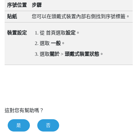
序號位置
步驟
貼紙
您可以在頭戴式裝置內部右側找到序號標籤。
裝置設定
從
首頁
選取
設定
。
選取
一般
。
選取
關於
>
頭戴式裝置狀態
。
這對您有幫助嗎？
是
否