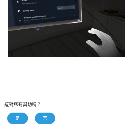
這對您有幫助嗎？
是
否