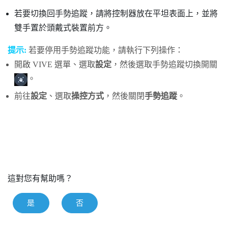
若要切換回手勢追蹤，請將控制器放在平坦表面上，並將
雙手置於頭戴式裝置前方。
提示:
若要停用手勢追蹤功能，請執行下列操作：
開啟 VIVE 選單、選取
設定
，然後選取手勢追蹤切換開關
。
前往
設定
、選取
操控方式
，然後關閉
手勢追蹤
。
這對您有幫助嗎？
是
否