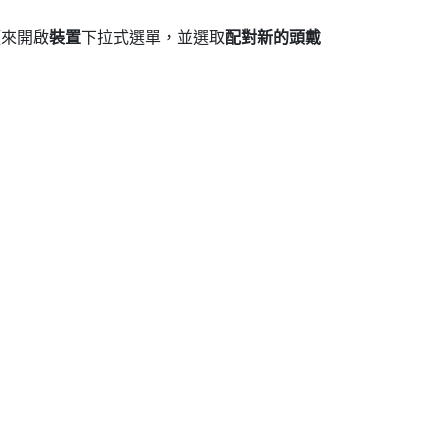
頭來開啟
裝置
下拉式選單，並選取
配對新的頭戴