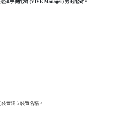
後選擇
手機配對 (VIVE Manager)
旁的
配對
。
式裝置建立裝置名稱。