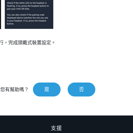
行，完成頭戴式裝置設定。
是
否
對您有幫助嗎？
支援