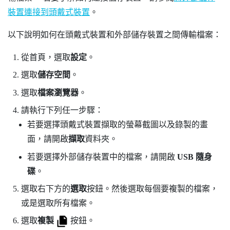
裝置連接到頭戴式裝置
。
以下說明如何在頭戴式裝置和外部儲存裝置之間傳輸檔案：
從
首頁
，選取
設定
。
選取
儲存空間
。
選取
檔案瀏覽器
。
請執行下列任一步驟：
若要選擇頭戴式裝置擷取的螢幕截圖以及錄製的畫
面，請開啟
擷取
資料夾。
若要選擇外部儲存裝置中的檔案，請開啟
USB 隨身
碟
。
選取右下方的
選取
按鈕。然後選取每個要複製的檔案，
或是選取所有檔案。
選取
複製
按鈕。