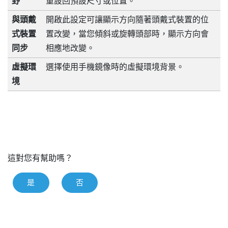
野
重設回預設尺寸或位置。
與頭戴
開啟此設定可讓顯示方向隨著頭戴式裝置的位
式裝置
置改變，當您傾斜或旋轉頭部時，顯示方向會
同步
相應地改變。
虛擬環
選擇使用手機鏡像時的虛擬環境背景。
境
這對您有幫助嗎？
是
否