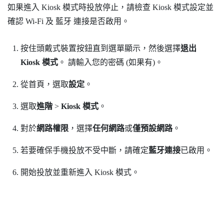
如果進入 Kiosk 模式時投放停止，請檢查 Kiosk 模式設定並
確認
Wi‍-Fi
及
藍牙
連接是否啟用。
按住
頭戴式裝置
按鈕直到選單顯示，然後選擇
退出
Kiosk 模式
。
請輸入您的密碼 (如果有)。
從
首頁
，選取
設定
。
選取
進階
>
Kiosk 模式
。
對於
網路權限
，選擇
任何網路
或
僅預設網路
。
若要確保手機投放不受中斷，請確定
藍牙連接
已啟用。
開始投放並重新進入 Kiosk 模式。