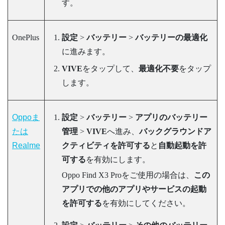
す。
OnePlus
設定
>
バッテリー
>
バッテリーの最適化
に進みます。
VIVE
をタップして、
最適化不要
をタップ
します。
Oppoま
設定
>
バッテリー
>
アプリのバッテリー
たは
管理
>
VIVE
へ進み、
バックグラウンドア
Realme
クティビティを許可する
と
自動起動を許
可する
を有効にします。
Oppo Find X3 Proをご使用の場合は、
この
アプリでの他のアプリやサービスの起動
を許可する
を有効にしてください。