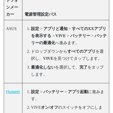
トフォ
ンメー
カー
電源管理設定パス
ASUS
設定
>
アプリと通知
>
すべてのXXアプリ
を表示する
>
VIVE
>
バッテリー
>
バッテ
リーの最適化
へ進みます。
ドロップダウンから
すべてのアプリ
を選
択し、
VIVE
を見つけてタップします。
最適化しない
を選択して、
完了
をタップ
します。
Huawei
設定
>
バッテリー
>
アプリ起動
に進みま
す。
VIVE
オン/オフ
のスイッチをオフにしま