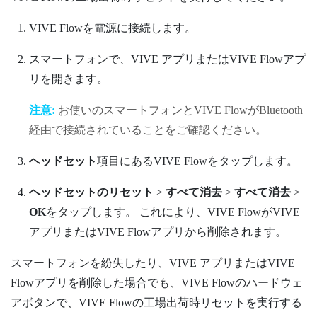
VIVE Flow
を電源に接続します。
スマートフォンで、
VIVE アプリ
または
VIVE Flowアプ
リ
を開きます。
注意:
お使いのスマートフォンと
VIVE Flow
が
Bluetooth
経由で接続されていることをご確認ください。
ヘッドセット
項目にある
VIVE Flow
をタップします。
ヘッドセットのリセット
>
すべて消去
>
すべて消去
>
OK
をタップします。
これにより、
VIVE Flow
が
VIVE
アプリ
または
VIVE Flowアプリ
から削除されます。
スマートフォンを紛失したり、
VIVE アプリ
または
VIVE
Flowアプリ
を削除した場合でも、
VIVE Flow
のハードウェ
アボタンで、
VIVE Flow
の工場出荷時リセットを実行する