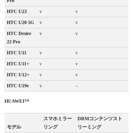
Pro
HTC U23
v
v
HTC U20 5G
v
v
HTC Desire
v
v
22 Pro
HTC U11
v
v
HTC U11+
v
v
HTC U12+
v
v
HTC U19e
v
–
HUAWEI™
スマホミラー
DRMコンテンツスト
モデル
リング
リーミング