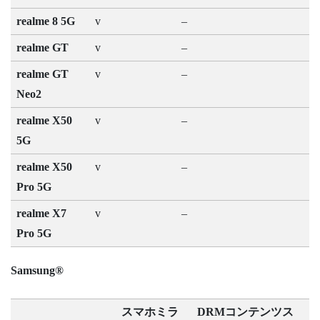
realme 8 5G
v
–
realme GT
v
–
realme GT
v
–
Neo2
realme X50
v
–
5G
realme X50
v
–
Pro 5G
realme X7
v
–
Pro 5G
Samsung®
スマホミラ
DRMコンテンツス