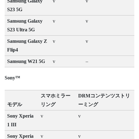
Samsung Galaxy
v
v
S23 5G
Samsung Galaxy
v
v
S23 Ultra 5G
Samsung Galaxy Z
v
v
Flip4
Samsung W21 5G
v
–
Sony™
スマホミラー
DRMコンテンツストリ
モデル
リング
ーミング
Sony Xperia
v
v
1 III
Sony Xperia
v
v