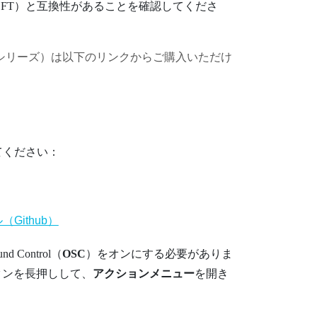
（VRCFT）と互換性があることを確認してくださ
sシリーズ）
は以下のリンクからご購入いただけ
てください：
ithub）
nd Control（
OSC
）をオンにする必要がありま
ンを長押しして、
アクションメニュー
を開き
。