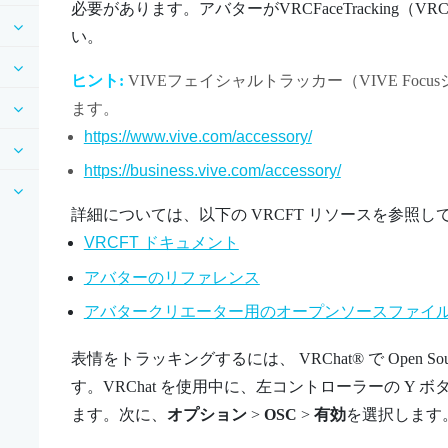
必要があります。アバターがVRCFaceTracking
い。
ヒント:
VIVEフェイシャルトラッカー（VIVE Focu
ます。
https://www.vive.com/accessory/
https://business.vive.com/accessory/
詳細については、以下の VRCFT リソースを参照し
VRCFT ドキュメント
アバターのリファレンス
アバタークリエーター用のオープンソースファイル（G
表情をトラッキングするには、
VRChat®
で Open Sou
す。
VRChat
を使用中に、左コントローラーの
Y
ボタ
ます。次に、
オプション
>
OSC
>
有効
を選択します