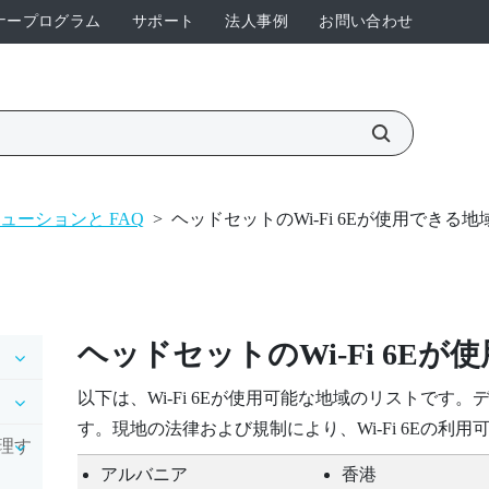
ナープログラム
サポート
法人事例
お問い合わせ
ューションと FAQ
>
ヘッドセットのWi‍-Fi 6Eが使用できる地
ヘッドセットの
Wi‍-Fi
6Eが
以下は、
Wi‍-Fi
6Eが使用可能な地域のリストです。
す。現地の法律および規制により、
Wi‍-Fi
6Eの利用
理す
アルバニア
香港