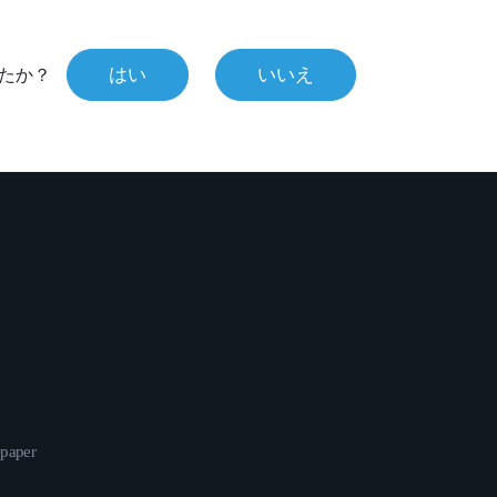
はい
いいえ
たか？
epaper