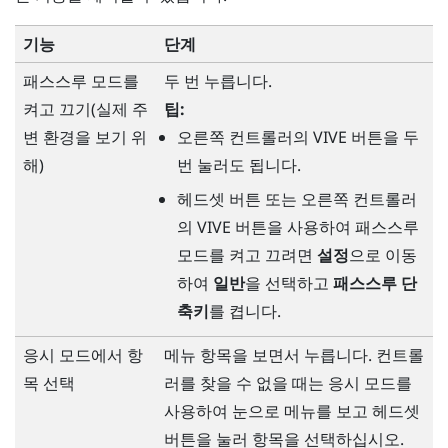
기능
단계
패스스루 모드를
두 번 누릅니다.
켜고 끄기(실제 주
팁:
변 환경을 보기 위
오른쪽 컨트롤러의
VIVE
버튼을 두
해)
번 눌러도 됩니다.
헤드셋
버튼 또는 오른쪽 컨트롤러
의
VIVE
버튼을 사용하여 패스스루
모드를 켜고 끄려면
설정
으로 이동
하여
일반
을 선택하고
패스스루 단
축키
를 켭니다.
응시 모드에서 항
메뉴 항목을 보면서 누릅니다. 컨트롤
목 선택
러를 찾을 수 없을 때는 응시 모드를
사용하여 눈으로 메뉴를 보고
헤드셋
버튼을 눌러 항목을 선택하십시오.