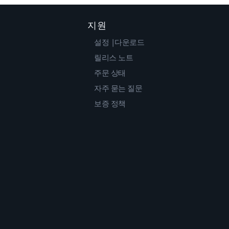
지원
설정 |다운로드
릴리스 노트
주문 상태
자주 묻는 질문
보증 정책