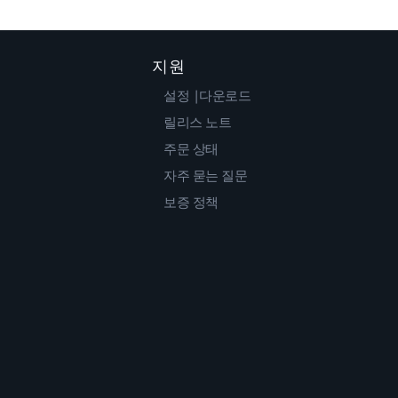
지원
설정 |다운로드
릴리스 노트
주문 상태
자주 묻는 질문
보증 정책