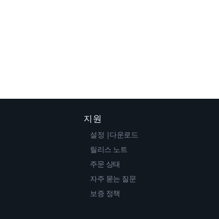
지원
설정 |다운로드
릴리스 노트
주문 상태
자주 묻는 질문
보증 정책