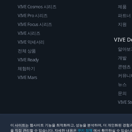
VIVE Cosmos 시리즈
제품
VIVE Pro 시리즈
파트너
VIVE Focus 시리즈
지원
VIVE 시리즈
VIVE D
VIVE 악세서리
알아보
전체 상품
개발
VIVE Ready
콘텐츠
체험하기
커뮤니
VIVE Mars
뉴스
문의
VIVE St
이 사이트는 웹사이트 기능을 최적화하고, 성능을 분석하며, 더 개인화된 경험과
법률
쿠키
© 2011-2026 HTC Corporation
을 직접 관리할 수 있습니다. 자세한 내용은
쿠키 정책
에서 확인하실 수 있습니