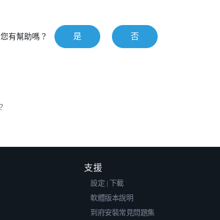
是
否
對您有幫助嗎？
？
支援
設定 | 下載
軟體版本說明
到府安裝常見問題集