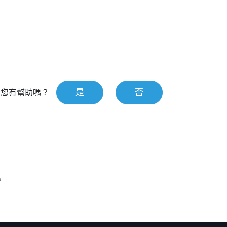
是
否
對您有幫助嗎？
？