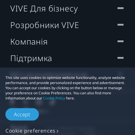
VIVE Для бізнесу
Розробники VIVE
Компанія
Підтримка
Місцезнаходження:
This site uses cookies to optimize website functionality, analyze website
performance, and provide personalized experience and advertisement.
You can accept our cookies by clicking on the button below or manage
your preference on Cookie Preferences. You can also find more
information about our
Cookie Policy
here.
Accept
© 2011-2026 HTC Corporation
Cookie preferences
Правові умови
Cookies