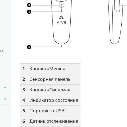
ся.
1
Кнопка «
Меню
»
2
Сенсорная панель
3
Кнопка «
Система
»
4
Индикатор состояния
5
Порт micro-USB
6
Датчик отслеживания