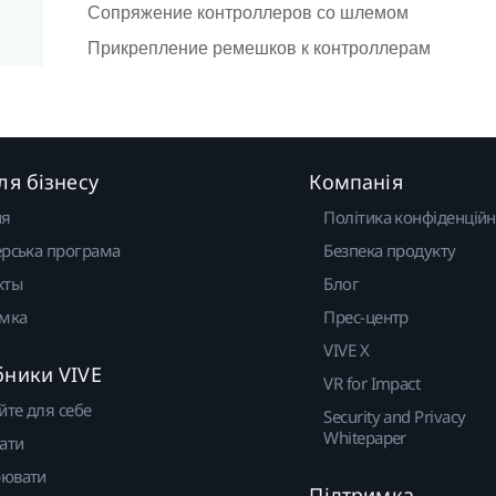
Сопряжение контроллеров со шлемом
Прикрепление ремешков к контроллерам
ля бізнесу
Компанія
ня
Політика конфіденційн
рська програма
Безпека продукту
кты
Блог
имка
Прес-центр
VIVE X
бники VIVE
VR for Impact
йте для себе
Security and Privacy
Whitepaper
ати
ювати
Підтримка