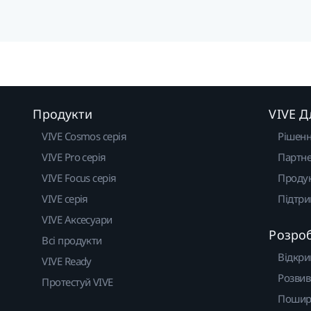
Продукти
VIVE Д
VIVE Cosmos серія
Рішен
VIVE Pro серія
Партне
VIVE Focus серія
Проду
VIVE серія
Підтр
VIVE Аксесуари
Розро
Всі продукти
Відкри
VIVE Ready
Розвив
Протестуй VIVE
Пошир