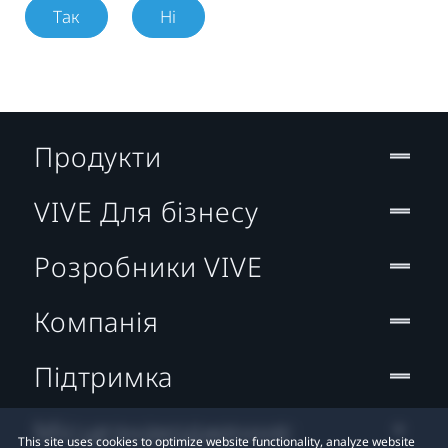
Так
Ні
Продукти
VIVE Для бізнесу
Розробники VIVE
Компанія
Підтримка
Місцезнаходження:
This site uses cookies to optimize website functionality, analyze website