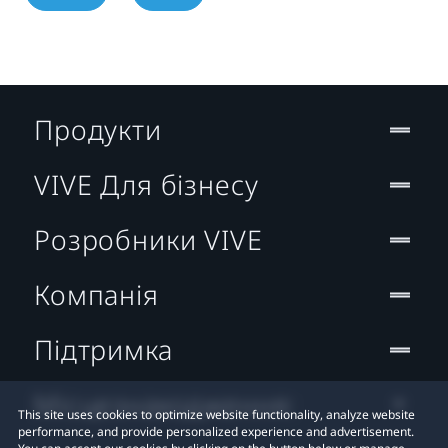
Продукти
VIVE Для бізнесу
Розробники VIVE
Компанія
Підтримка
Місцезнаходження:
This site uses cookies to optimize website functionality, analyze website
performance, and provide personalized experience and advertisement.