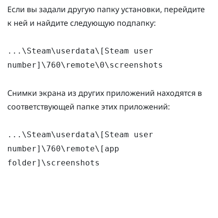
Если вы задали другую папку установки, перейдите
к ней и найдите следующую подпапку:
...\Steam\userdata\[Steam user
number]\760\remote\0\screenshots
Снимки экрана из других приложений находятся в
соответствующей папке этих приложений:
...\Steam\userdata\[Steam user
number]\760\remote\[app
folder]\screenshots