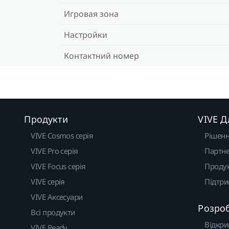
Игровая зона
Настройки
Контактний номер
Продукти
VIVE Д
VIVE Cosmos серія
Рішен
VIVE Pro серія
Партне
VIVE Focus серія
Проду
VIVE серія
Підтр
VIVE Аксесуари
Розро
Всі продукти
Відкри
VIVE Ready