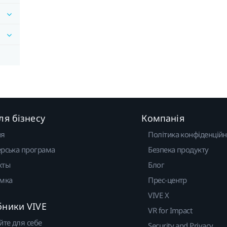
ля бізнесу
Компанія
ня
Політика конфіденційн
рська програма
Безпека продукту
кты
Блог
имка
Прес-центр
VIVE X
бники VIVE
VR for Impact
йте для себе
Security and Privacy