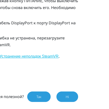
ажав кнопку ПИТАНИЕ, чтобы выключить
 чтобы снова включить его. Необходимо
кабель
DisplayPort
к порту
DisplayPort
на
шибка не устранена, перезагрузите
eamVR
.
.
Устранение неполадок SteamVR
ия полезной?
Так
Ні