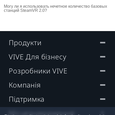
Могу ли я использовать нечетное количество базовых
станций SteamVR 2.0?
Продукти
VIVE Для бізнесу
Розробники VIVE
Компанія
Підтримка
Місцезнаходження: