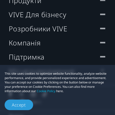
Продукти
VIVE Для бізнесу
Розробники VIVE
Компанія
Підтримка
Місцезнаходження:
This site uses cookies to optimize website functionality, analyze website
performance, and provide personalized experience and advertisement.
You can accept our cookies by clicking on the button below or manage
your preference on Cookie Preferences. You can also find more
information about our
Cookie Policy
here.
Accept