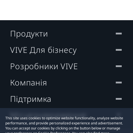
Продукти
VIVE Для бізнесу
Розробники VIVE
Компанія
Підтримка
Місцезнаходження:
This site uses cookies to optimize website functionality, analyze website
performance, and provide personalized experience and advertisement.
You can accept our cookies by clicking on the button below or manage