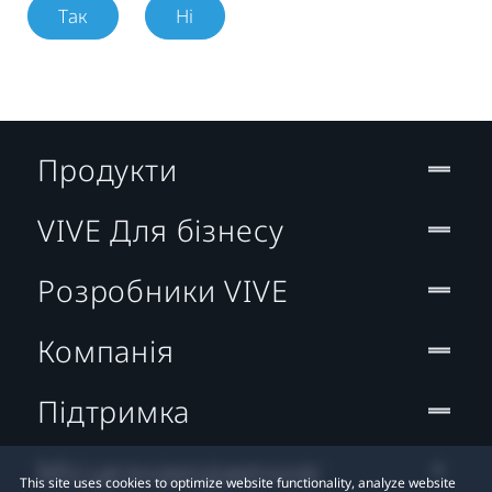
Так
Ні
Продукти
VIVE Для бізнесу
Розробники VIVE
Компанія
Підтримка
Місцезнаходження:
This site uses cookies to optimize website functionality, analyze website