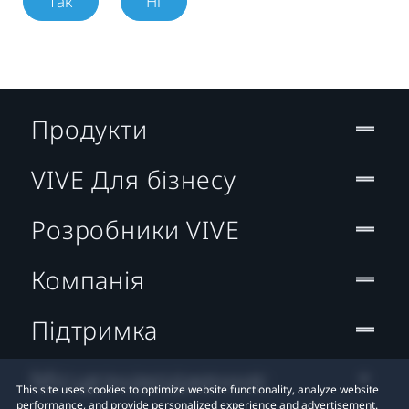
Так
Ні
Продукти
VIVE Для бізнесу
Розробники VIVE
Компанія
Підтримка
Місцезнаходження:
This site uses cookies to optimize website functionality, analyze website
performance, and provide personalized experience and advertisement.