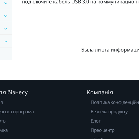
подключите кабель USB 3.0 на коммуникацион
Была ли эта информац
ля бізнесу
Компанія
ня
Політика конфіденційн
рська програма
Безпека продукту
кты
Блог
имка
Прес-центр