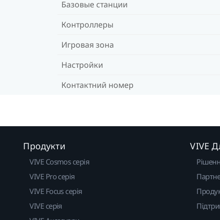
Базовые станции
Контроллеры
Игровая зона
Настройки
Контактний номер
Продукти
VIVE Д
VIVE Cosmos серія
Рішен
VIVE Pro серія
Партне
VIVE Focus серія
Проду
VIVE серія
Підтр