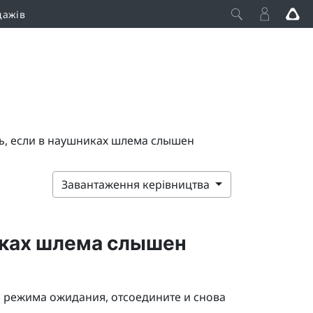
дажів
ь, если в наушниках шлема слышен
Завантаження керівництва
иках шлема слышен
з режима ожидания, отсоедините и снова