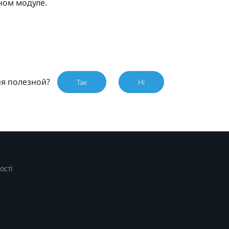
ном модуле.
ия полезной?
Так
Ні
ості