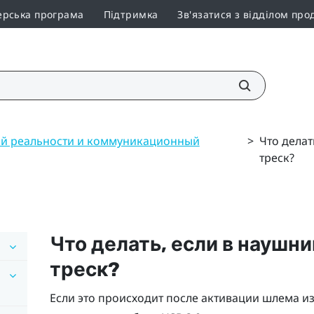
ерська програма
Підтримка
Зв'язатися з відділом про
й реальности и коммуникационный
>
Что делат
треск?
Что делать, если в наушн
треск?
Если это происходит после активации шлема и